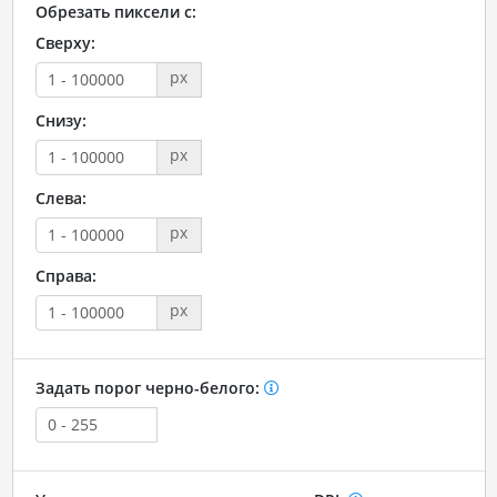
Обрезать пиксели с:
Сверху:
px
Снизу:
px
Слева:
px
Справа:
px
Задать порог черно-белого: