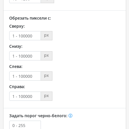
Обрезать пиксели с:
Сверху:
px
Снизу:
px
Слева:
px
Справа:
px
Задать порог черно-белого: