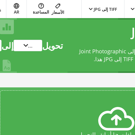
TIFF إلى JPG
المساعدة
AR
الأسعار
تحويل
إلى
...
حوّل ملفك من Tagged Image File Format إلى Joint Photographic
JP
هذا.
فات هنا أو انقر للتحميل