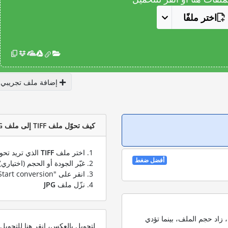
اختر ملفًا
إضافة ملف تجريبي
كيف تحوّل ملف TIFF إلى ملف JPG؟
اختر ملف
TIFF
الذي تريد تحوي
أفضل ضغط
غيّر الجودة أو الحجم (اختياري)
انقر على "Start conversion" لتحويل ملفك من
نزّل ملف
JPG
 زاد حجم الملف، بينما تؤدي
لتحويل بالعكس، انقر هنا للتحوي