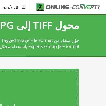
كل الأدوات
محول TIFF إلى JPG
Experts Group JFIF format باستخدام
محوّل TIFF إلى G
اسحب المل