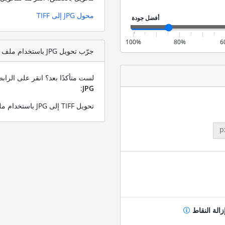
محول JPG إلى TIFF
100%
80%
6
جرّب تحويل JPG باستخدام ملف اختبار TIFF
لست متأكدًا بعد؟ انقر على الرا
:
JPG
تحويل TIFF إلى JPG باستخدام ملف TIFF التجريبي الخاص بنا
p
زالة النقاط