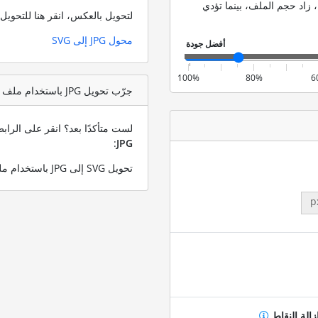
 زاد حجم الملف، بينما تؤدي
لتحويل بالعكس، انقر هنا للتحوي
محول JPG إلى SVG
100%
80%
6
جرّب تحويل JPG باستخدام ملف اختبار SVG
لست متأكدًا بعد؟ انقر على الرا
:
JPG
تحويل SVG إلى JPG باستخدام ملف SVG التجريبي الخاص بنا
p
زالة النقاط