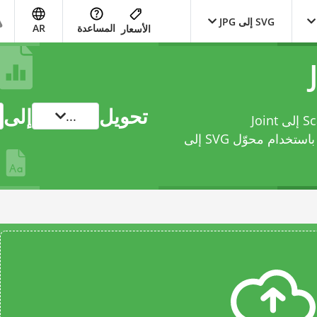
SVG إلى JPG
المساعدة
AR
الأسعار
تحويل
إلى
...
حوّل ملفك من Scalable Vector Graphics File إلى Joint
محوّل SVG إلى