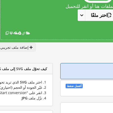
فات هنا أو انقر للتحميل
اختر ملفًا
إضافة ملف تجريبي
كيف تحوّل ملف SVG إلى ملف JPG؟
اختر ملف
SVG
الذي تريد تحو
أفضل ضغط
غيّر الجودة أو الحجم (اختياري)
انقر على "Start conversion" لتحويل ملفك من
نزّل ملف
JPG