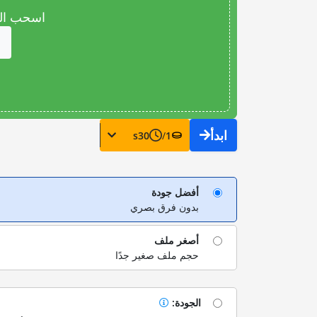
اسحب المل
ابدأ
s
30
/
1
أفضل جودة
بدون فرق بصري
أصغر ملف
حجم ملف صغير جدًا
الجودة: