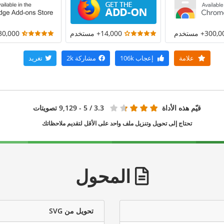
300+ مستخدم
14,000+ مستخدم
30,000+ مستخد
علامة
إعجاب
106k
مشاركة
2k
تغريد
قيّم هذه الأداة
3.3
/ 5 - 9,129 تصويتات
تحتاج إلى تحويل وتنزيل ملف واحد على الأقل لتقديم ملاحظاتك
المحول
تحويل من SVG