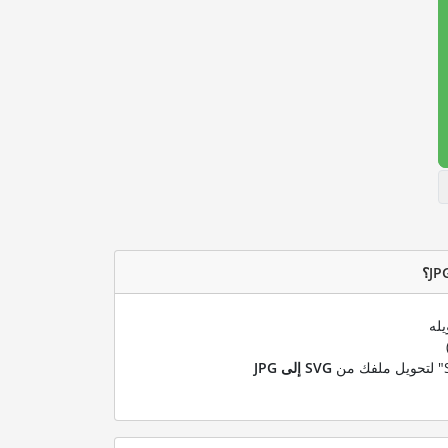
يله
SVG إلى JPG