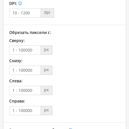
DPI:
dpi
Обрезать пиксели с:
Сверху:
px
Снизу:
px
Слева:
px
Справа:
px