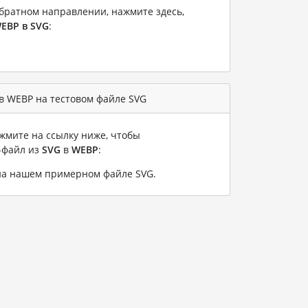
братном направлении, нажмите здесь,
EBP в SVG
:
в WEBP на тестовом файле SVG
жмите на ссылку ниже, чтобы
-файл из
SVG
в
WEBP
:
на нашем примерном файле SVG
.