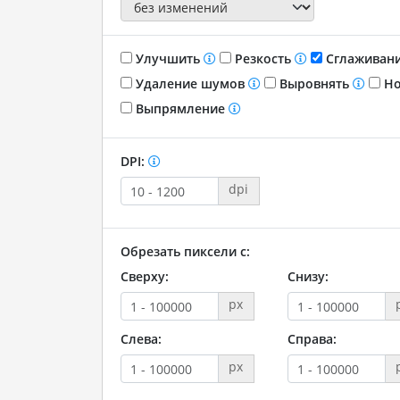
Улучшить
Резкость
Сглаживан
Удаление шумов
Выровнять
Но
Выпрямление
DPI:
dpi
Обрезать пиксели с:
Сверху:
Снизу:
px
Слева:
Справа:
px