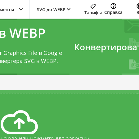
ументы
SVG до WEBP
Справка
Тарифы
 в WEBP
Конвертирова
 Graphics File в Google
нвертера SVG в WEBP
.
 сюда или нажмите для загрузки