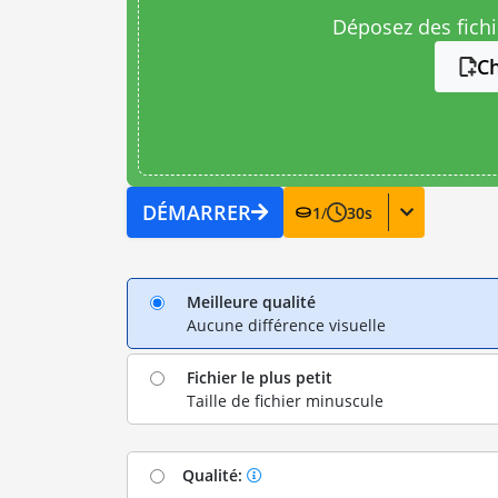
Déposez des fichie
Ch
DÉMARRER
1
/
30
s
Meilleure qualité
Aucune différence visuelle
Fichier le plus petit
Taille de fichier minuscule
Qualité: