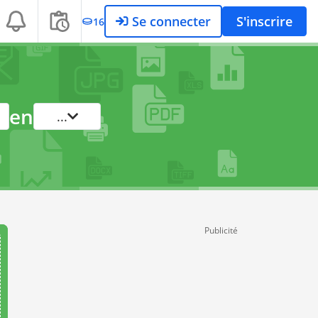
Se connecter
S'inscrire
16
en
...
Publicité