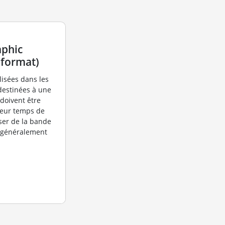
aphic
 format)
lisées dans les
destinées à une
 doivent être
leur temps de
ser de la bande
t généralement