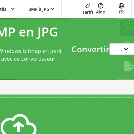
tils
BMP à JPG
Aide
FR
Tarifs
MP en JPG
Convertir
...
 Windows bitmap en Joint
t avec ce
convertisseur