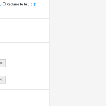
Réduire le bruit
px
px