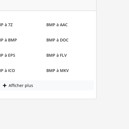
P à 7Z
BMP à AAC
P à BMP
BMP à DOC
P à EPS
BMP à FLV
P à ICO
BMP à MKV
Afficher plus