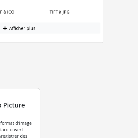
FF à ICO
TIFF à JPG
Afficher plus
 Picture
 format d'image
dard ouvert
nregistrer des