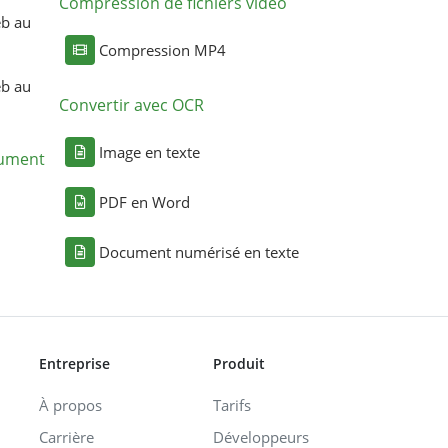
Compression de fichiers vidéo
eb au
Compression MP4
eb au
Convertir avec OCR
Image en texte
cument
PDF en Word
Document numérisé en texte
Entreprise
Produit
À propos
Tarifs
Carrière
Développeurs