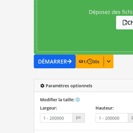
Déposez des fichie
Ch
DÉMARRER
1
/
30
s
Paramètres optionnels
Modifier la taille:
Largeur:
Hauteur:
px