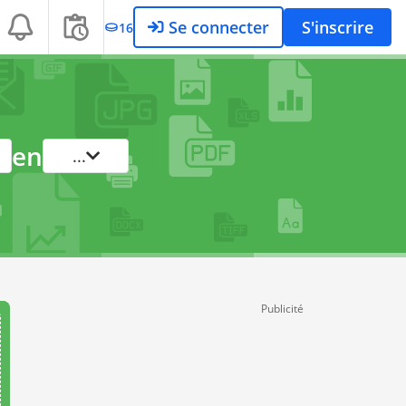
Se connecter
S'inscrire
16
en
...
Publicité