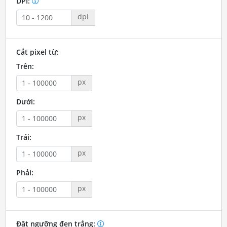
DPI:
dpi
Cắt pixel từ:
Trên:
px
Dưới:
px
Trái:
px
Phải:
px
Đặt ngưỡng đen trắng: