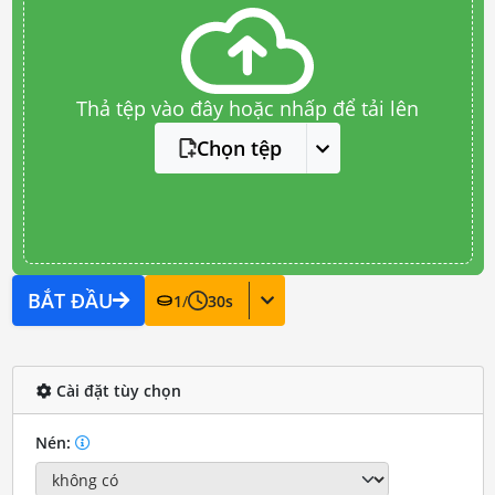
Thả tệp vào đây hoặc nhấp để tải lên
Chọn tệp
BẮT ĐẦU
1
/
30
s
Cài đặt tùy chọn
Nén: