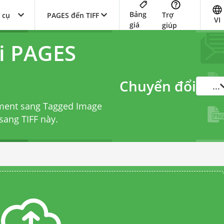
Bảng
Trợ
 cụ
PAGES đến TIFF
VI
giá
giúp
i PAGES
Chuyển đổi
...
ment sang Tagged Image
sang TIFF
này.