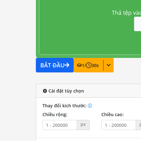
Thả tệp và
BẮT ĐẦU
1
/
30
s
Cài đặt tùy chọn
Thay đổi kích thước:
Chiều rộng:
Chiều cao:
px