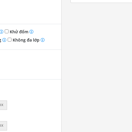
Khử đốm
g
Không đa lớp
px
px