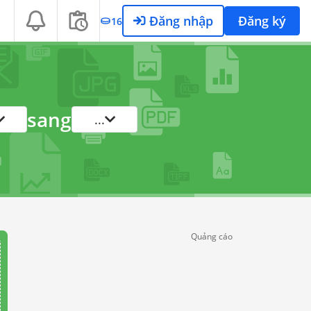
Đăng nhập
Đăng ký
16
sang
...
Quảng cáo