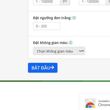
px
Đặt ngưỡng đen trắng:
Đặt không gian màu:
BẮT ĐẦU