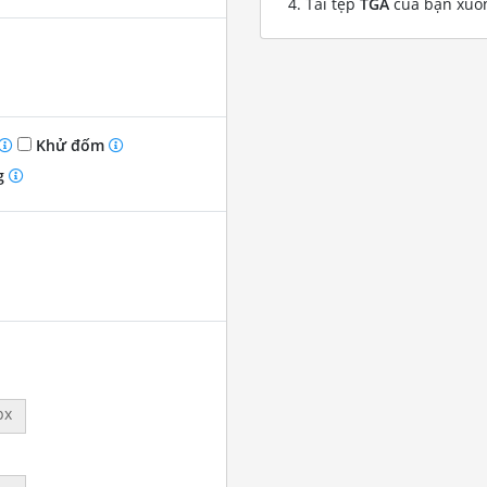
Tải tệp
TGA
của bạn xuố
Khử đốm
g
px