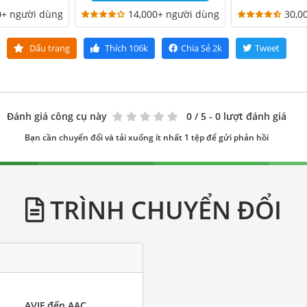
0+ người dùng
14,000+ người dùng
30,0
Dấu trang
Thích
106k
Chia Sẻ
2k
Tweet
Đánh giá công cụ này
0
/ 5 - 0 lượt đánh giá
Bạn cần chuyển đổi và tải xuống ít nhất 1 tệp để gửi phản hồi
TRÌNH CHUYỂN ĐỔI
AVIF đến AAC