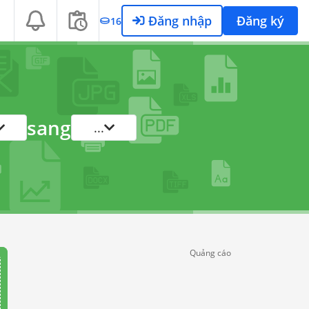
Đăng nhập
Đăng ký
16
sang
...
Quảng cáo