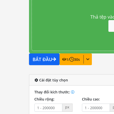
Thả tệp và
BẮT ĐẦU
1
/
30
s
Cài đặt tùy chọn
Thay đổi kích thước:
Chiều rộng:
Chiều cao:
px