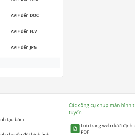
AVIF đến DOC
AVIF đến FLV
AVIF đến JPG
Các công cụ chụp màn hình t
tuyến
ình tạo băm
Lưu trang web dưới định 
PDF
ình chuyển đổi hình ảnh