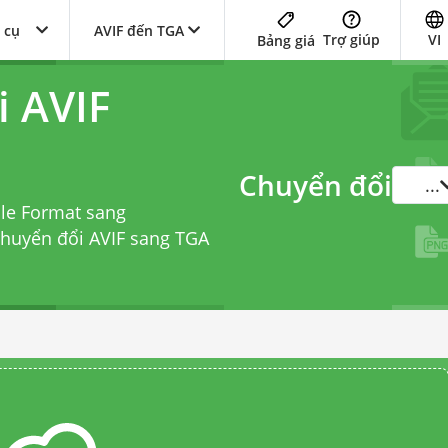
 cụ
AVIF đến TGA
Trợ giúp
VI
Bảng giá
i AVIF
Chuyển đổi
...
ile Format sang
chuyển đổi AVIF sang TGA