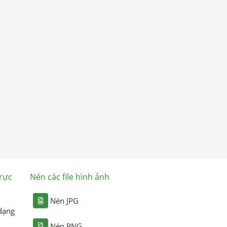
rực
Nén các file hình ảnh
Nén JPG
dạng
Nén PNG