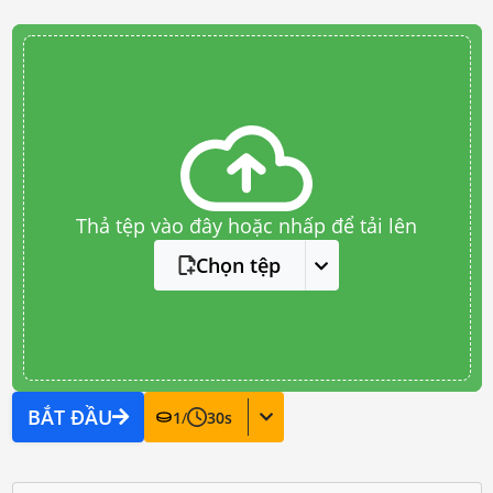
Thả tệp vào đây hoặc nhấp để tải lên
Chọn tệp
BẮT ĐẦU
1
/
30
s