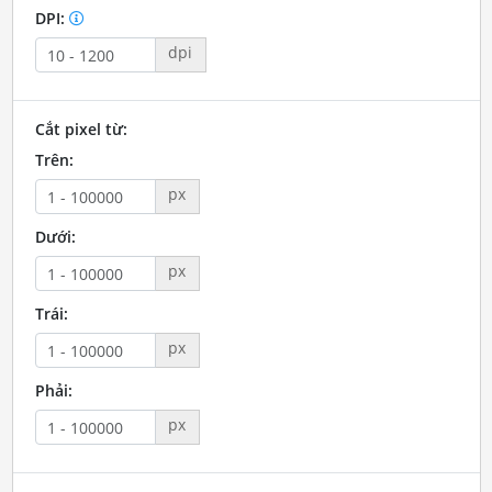
DPI:
dpi
Cắt pixel từ:
Trên:
px
Dưới:
px
Trái:
px
Phải:
px