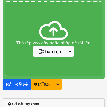
Thả tệp vào đây hoặc nhấp để tải lên
Chọn tệp
BẮT ĐẦU
1
/
30
s
Cài đặt tùy chọn