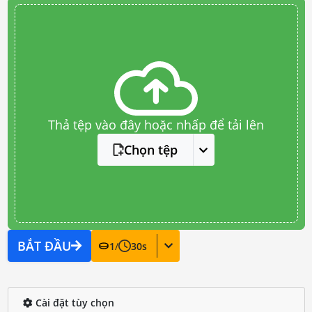
Thả tệp vào đây hoặc nhấp để tải lên
Chọn tệp
BẮT ĐẦU
1
/
30
s
Cài đặt tùy chọn