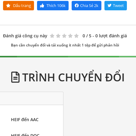
Dấu trang
Thích
106k
Chia Sẻ
2k
Tweet
Đánh giá công cụ này
0
/ 5 - 0 lượt đánh giá
Bạn cần chuyển đổi và tải xuống ít nhất 1 tệp để gửi phản hồi
TRÌNH CHUYỂN ĐỔI
HEIF đến AAC
HEIF đến DOC