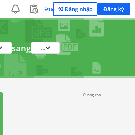
Đăng nhập
Đăng ký
16
sang
...
Quảng cáo