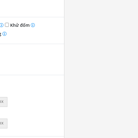
Khử đốm
g
px
px