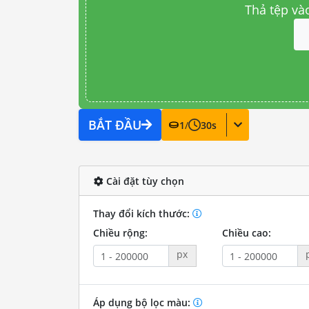
Thả tệp và
BẮT ĐẦU
1
/
30
s
Cài đặt tùy chọn
Thay đổi kích thước:
Chiều rộng:
Chiều cao:
px
Áp dụng bộ lọc màu: