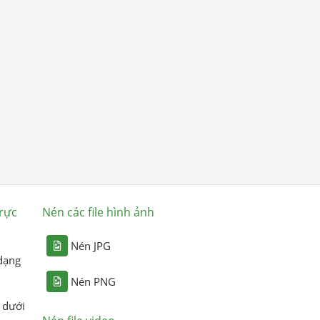
rực
Nén các file hình ảnh
Nén JPG
dạng
Nén PNG
 dưới