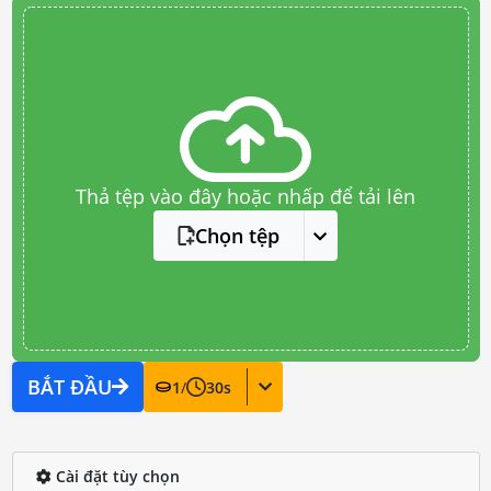
Thả tệp vào đây hoặc nhấp để tải lên
Chọn tệp
BẮT ĐẦU
1
/
30
s
Cài đặt tùy chọn