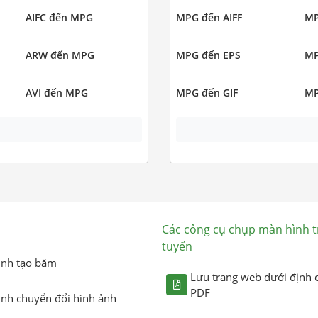
AIFC đến MPG
MPG đến AIFF
MP
ARW đến MPG
MPG đến EPS
MP
AVI đến MPG
MPG đến GIF
MP
Các công cụ chụp màn hình t
tuyến
ình tạo băm
Lưu trang web dưới định 
PDF
ình chuyển đổi hình ảnh