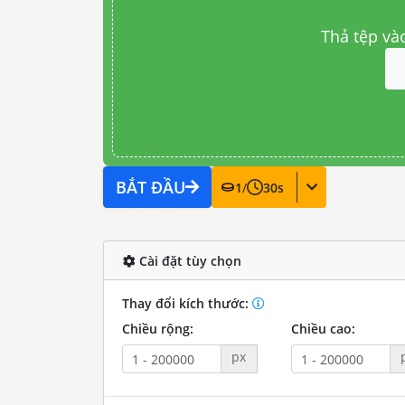
Thả tệp và
BẮT ĐẦU
1
/
30
s
Cài đặt tùy chọn
Thay đổi kích thước:
Chiều rộng:
Chiều cao:
px