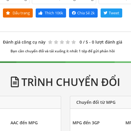
Dấu trang
Thích
106k
Chia Sẻ
2k
Tweet
Đánh giá công cụ này
0
/ 5 - 0 lượt đánh giá
Bạn cần chuyển đổi và tải xuống ít nhất 1 tệp để gửi phản hồi
TRÌNH CHUYỂN ĐỔI
Chuyển đổi từ MPG
AAC đến MPG
MPG đến 3GP
MP