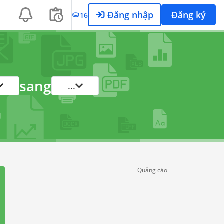
Đăng nhập
Đăng ký
16
sang
...
Quảng cáo