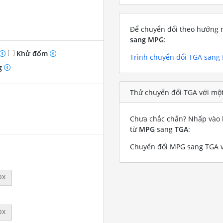
Để chuyển đổi theo hướng n
sang MPG
:
Khử đốm
Trình chuyển đổi TGA sang
g
Thử chuyển đổi TGA với mộ
Chưa chắc chắn? Nhấp vào l
từ
MPG
sang
TGA
:
Chuyển đổi MPG sang TGA vớ
px
px