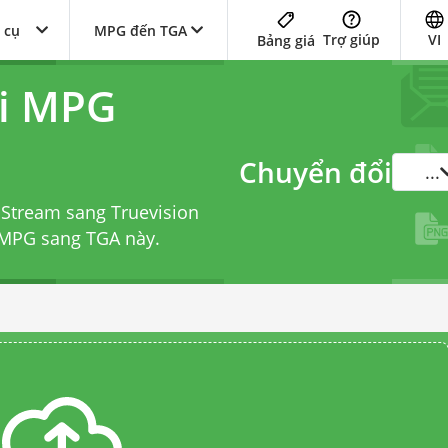
 cụ
MPG đến TGA
Trợ giúp
VI
Bảng giá
ổi MPG
Chuyển đổi
...
Stream sang Truevision
 MPG sang TGA
này.