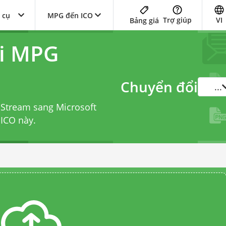
 cụ
MPG đến ICO
Trợ giúp
VI
Bảng giá
ổi MPG
Chuyển đổi
...
 Stream sang Microsoft
 ICO
này.