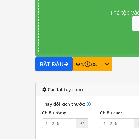
Thả tệp và
BẮT ĐẦU
1
/
30
s
Cài đặt tùy chọn
Thay đổi kích thước:
Chiều rộng:
Chiều cao:
px