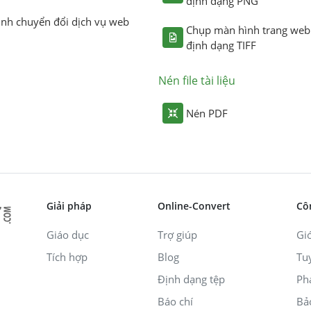
định dạng PNG
ình chuyển đổi dịch vụ web
Chụp màn hình trang web
định dạng TIFF
Nén file tài liệu
Nén PDF
Giải pháp
Online-Convert
Cô
Giáo dục
Trợ giúp
Giớ
Tích hợp
Blog
Tu
Định dạng tệp
Ph
Báo chí
Bả