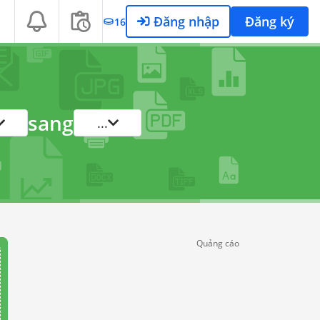
Đăng nhập
Đăng ký
16
sang
...
Quảng cáo