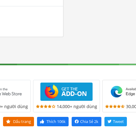
0+ người dùng
14,000+ người dùng
30,0
Dấu trang
Thích
106k
Chia Sẻ
2k
Tweet