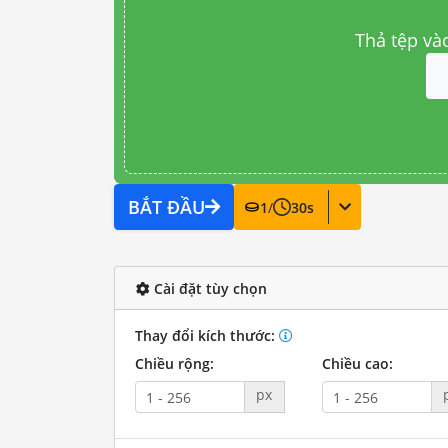
Thả tệp và
BẮT ĐẦU
1
/
30
s
Cài đặt tùy chọn
Thay đổi kích thước:
Chiều rộng:
Chiều cao:
px