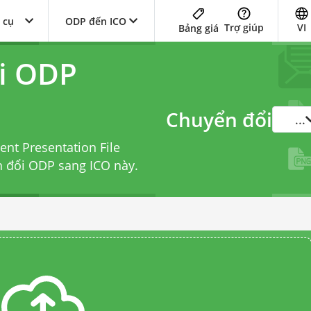
 cụ
ODP đến ICO
Trợ giúp
VI
Bảng giá
i ODP
Chuyển đổi
...
nt Presentation File
n đổi ODP sang ICO
này.