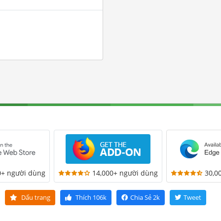
0+ người dùng
14,000+ người dùng
30,0
Dấu trang
Thích
106k
Chia Sẻ
2k
Tweet