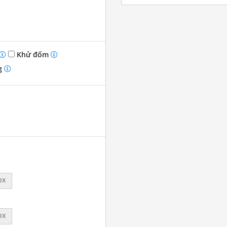
Khử đốm
g
px
px