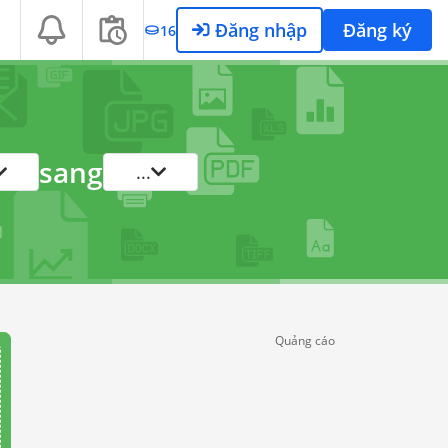
Đăng nhập
Đăng ký
16
sang
...
Quảng cáo