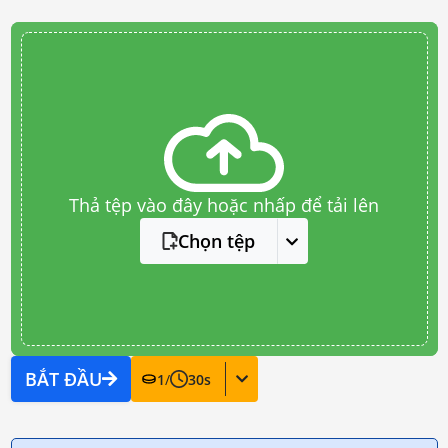
Thả tệp vào đây hoặc nhấp để tải lên
Chọn tệp
BẮT ĐẦU
1
/
30
s