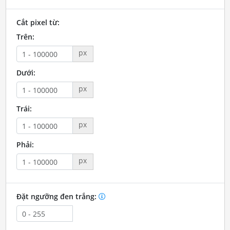
Cắt pixel từ:
Trên:
px
Dưới:
px
Trái:
px
Phải:
px
Đặt ngưỡng đen trắng: