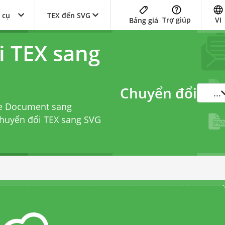
 cụ
TEX đến SVG
Trợ giúp
VI
Bảng giá
i TEX sang
Chuyển đổi
...
ce Document sang
chuyển đổi TEX sang SVG