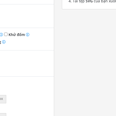
Tải tệp
SVG
của bạn xuố
Khử đốm
g
px