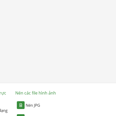
rực
Nén các file hình ảnh
Nén JPG
dạng