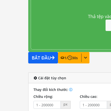
Thả tệp và
BẮT ĐẦU
1
/
30
s
Cài đặt tùy chọn
Thay đổi kích thước:
Chiều rộng:
Chiều cao:
px