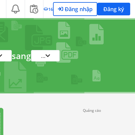
Đăng nhập
Đăng ký
16
sang
...
Quảng cáo