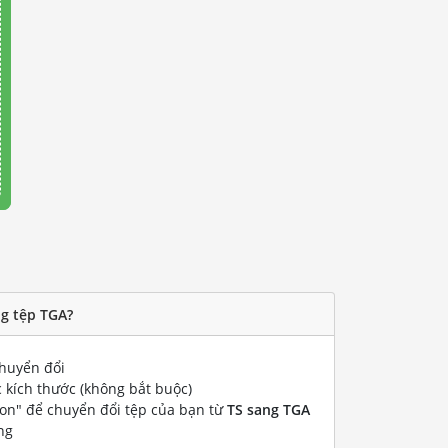
ng tệp TGA?
huyển đổi
 kích thước (không bắt buộc)
ion" để chuyển đổi tệp của bạn từ
TS sang TGA
ng