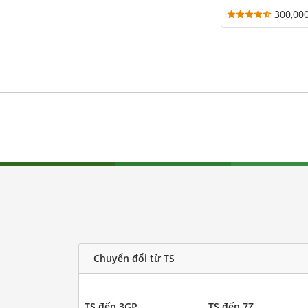
300,00
Chuyển đổi từ TS
TS đến 3GP
TS đến 7Z