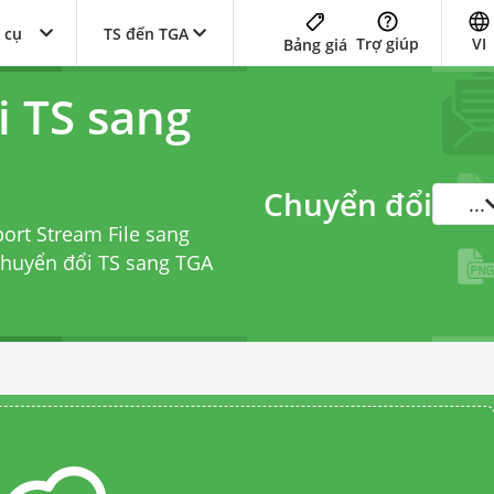
 cụ
TS đến TGA
Trợ giúp
VI
Bảng giá
i TS sang
Chuyển đổi
...
ort Stream File sang
chuyển đổi TS sang TGA