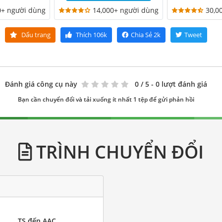
0+ người dùng
14,000+ người dùng
30,0
Dấu trang
Thích
106k
Chia Sẻ
2k
Tweet
Đánh giá công cụ này
0
/ 5 - 0 lượt đánh giá
Bạn cần chuyển đổi và tải xuống ít nhất 1 tệp để gửi phản hồi
TRÌNH CHUYỂN ĐỔI
TS đến AAC