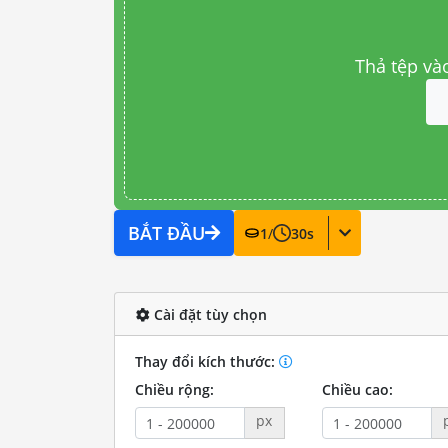
Thả tệp và
BẮT ĐẦU
1
/
30
s
Cài đặt tùy chọn
Thay đổi kích thước:
Chiều rộng:
Chiều cao:
px