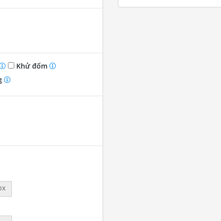
Khử đốm
g
px