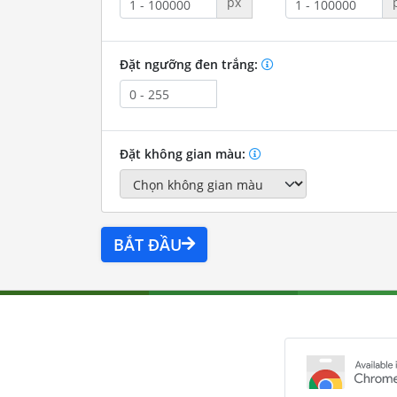
px
Đặt ngưỡng đen trắng:
Đặt không gian màu:
BẮT ĐẦU