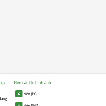
rực
Nén các file hình ảnh
Nén JPG
dạng
Nén PNG