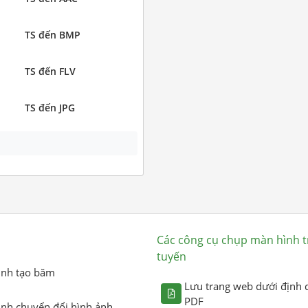
TS đến BMP
TS đến FLV
TS đến JPG
Các công cụ chụp màn hình t
tuyến
ình tạo băm
Lưu trang web dưới định 
PDF
ình chuyển đổi hình ảnh