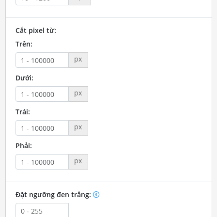
Cắt pixel từ:
Trên:
px
Dưới:
px
Trái:
px
Phải:
px
Đặt ngưỡng đen trắng: