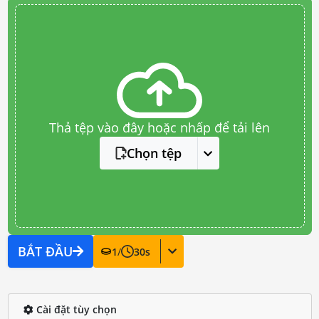
Thả tệp vào đây hoặc nhấp để tải lên
Chọn tệp
BẮT ĐẦU
1
/
30
s
Cài đặt tùy chọn