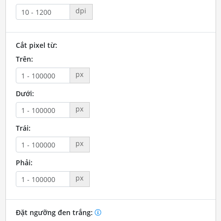
dpi
Cắt pixel từ:
Trên:
px
Dưới:
px
Trái:
px
Phải:
px
Đặt ngưỡng đen trắng: