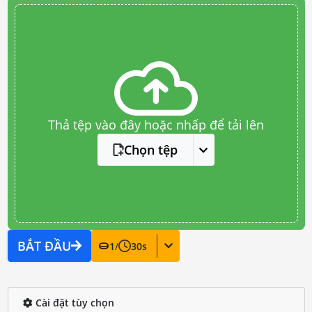
Thả tệp vào đây hoặc nhấp để tải lên
Chọn tệp
BẮT ĐẦU
1
/
30
s
Cài đặt tùy chọn