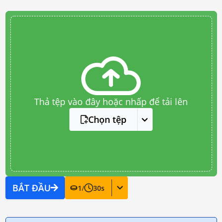
Thả tệp vào đây hoặc nhấp để tải lên
Chọn tệp
BẮT ĐẦU
1
/
30
s