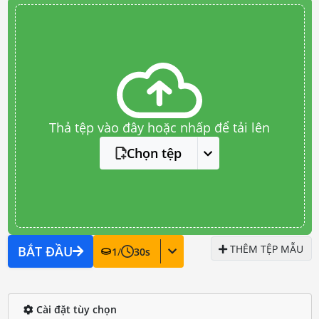
Thả tệp vào đây hoặc nhấp để tải lên
Chọn tệp
THÊM TỆP MẪU
BẮT ĐẦU
1
/
30
s
Cài đặt tùy chọn