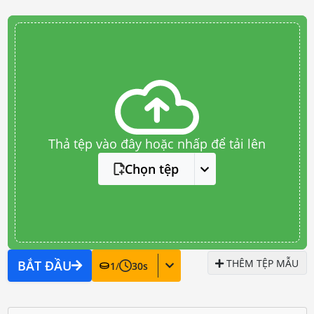
Thả tệp vào đây hoặc nhấp để tải lên
Chọn tệp
THÊM TỆP MẪU
BẮT ĐẦU
1
/
30
s