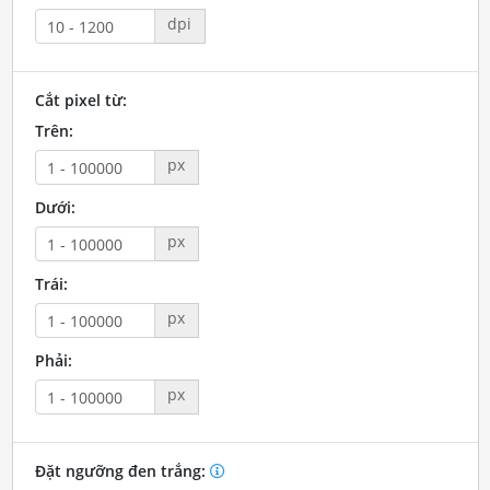
dpi
Cắt pixel từ:
Trên:
px
Dưới:
px
Trái:
px
Phải:
px
Đặt ngưỡng đen trắng: