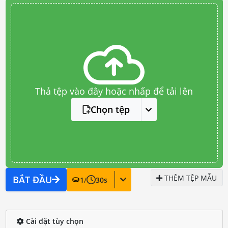
Thả tệp vào đây hoặc nhấp để tải lên
Chọn tệp
THÊM TỆP MẪU
BẮT ĐẦU
1
/
30
s
Cài đặt tùy chọn