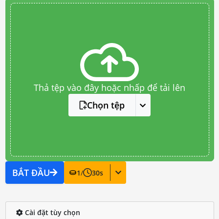
Thả tệp vào đây hoặc nhấp để tải lên
Chọn tệp
BẮT ĐẦU
1
/
30
s
Cài đặt tùy chọn