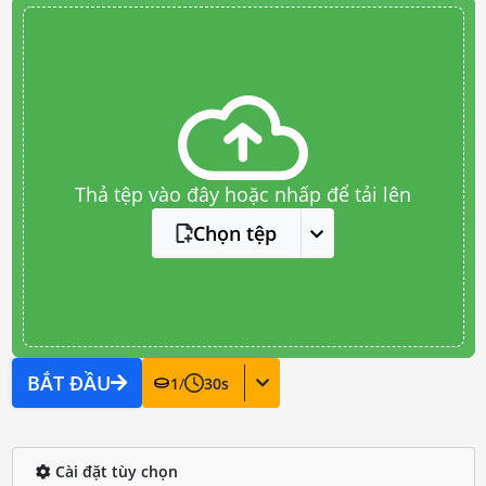
Thả tệp vào đây hoặc nhấp để tải lên
Chọn tệp
BẮT ĐẦU
1
/
30
s
Cài đặt tùy chọn