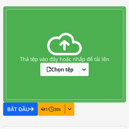
Thả tệp vào đây hoặc nhấp để tải lên
Chọn tệp
BẮT ĐẦU
1
/
30
s