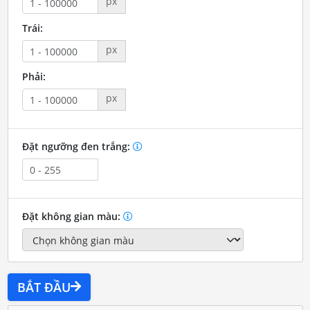
px
Trái:
px
Phải:
px
Đặt ngưỡng đen trắng:
Đặt không gian màu:
BẮT ĐẦU