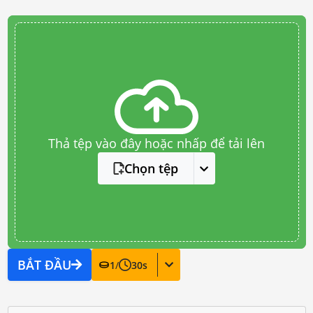
Thả tệp vào đây hoặc nhấp để tải lên
Chọn tệp
BẮT ĐẦU
1
/
30
s