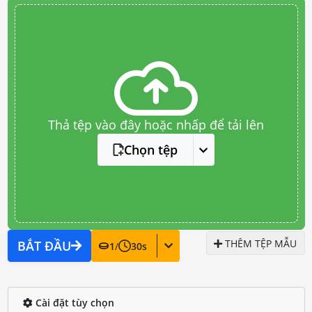
Thả tệp vào đây hoặc nhấp để tải lên
Chọn tệp
THÊM TỆP MẪU
BẮT ĐẦU
1
/
30
s
Cài đặt tùy chọn