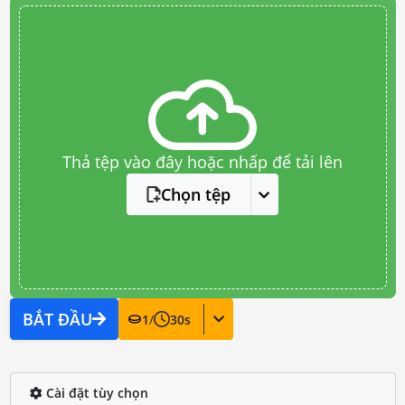
Thả tệp vào đây hoặc nhấp để tải lên
Chọn tệp
BẮT ĐẦU
1
/
30
s
Cài đặt tùy chọn