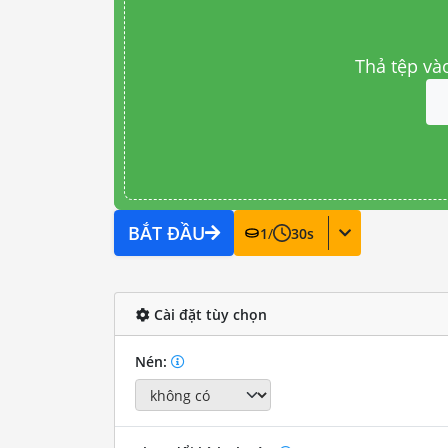
Thả tệp và
BẮT ĐẦU
1
/
30
s
Cài đặt tùy chọn
Nén: