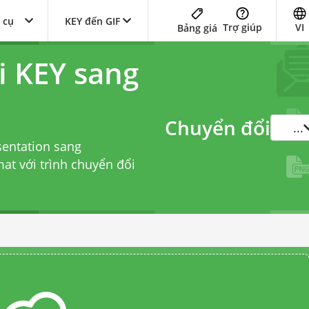
 cụ
KEY đến GIF
Trợ giúp
VI
Bảng giá
i KEY sang
Chuyển đổi
...
sentation sang
mat với
trình chuyển đổi