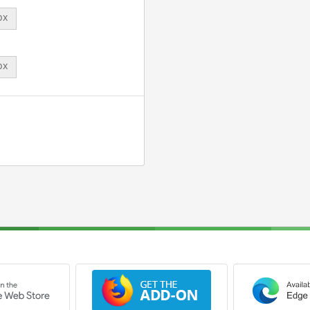
px
px