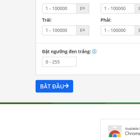
px
Trái:
Phải:
px
Đặt ngưỡng đen trắng:
BẮT ĐẦU