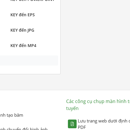
KEY đến EPS
KEY đến JPG
KEY đến MP4
Các công cụ chụp màn hình t
tuyến
ình tạo băm
Lưu trang web dưới định 
PDF
ình chuyển đổi hình ảnh