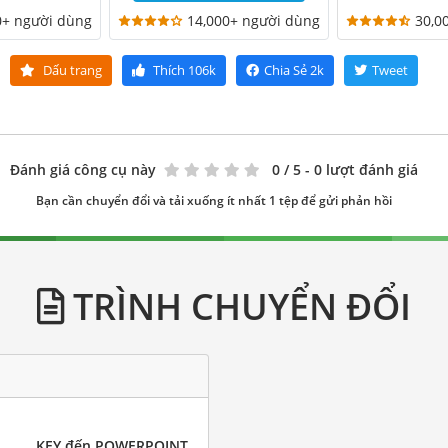
0+ người dùng
14,000+ người dùng
30,0
Dấu trang
Thích
106k
Chia Sẻ
2k
Tweet
Đánh giá công cụ này
0
/ 5 - 0 lượt đánh giá
Bạn cần chuyển đổi và tải xuống ít nhất 1 tệp để gửi phản hồi
TRÌNH CHUYỂN ĐỔI
KEY đến POWERPOINT