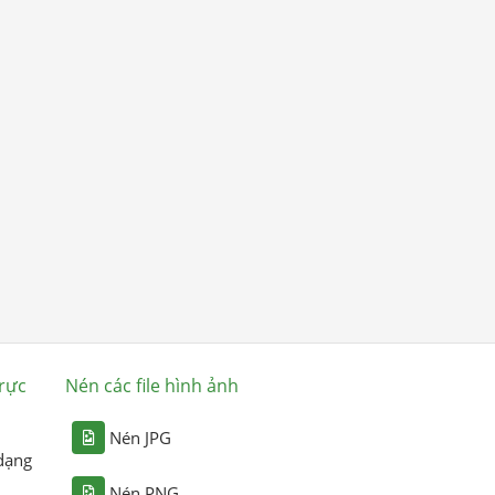
rực
Nén các file hình ảnh
Nén JPG
dạng
Nén PNG