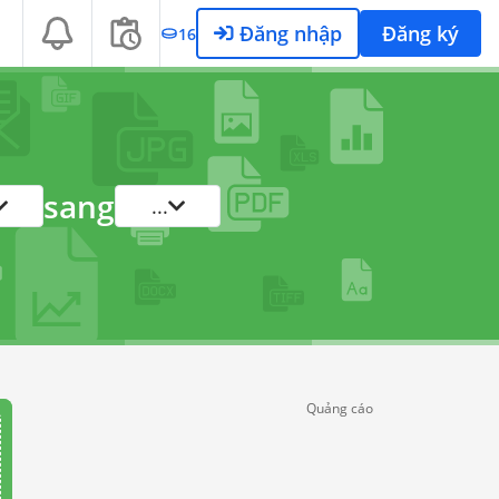
Đăng nhập
Đăng ký
16
sang
...
Quảng cáo