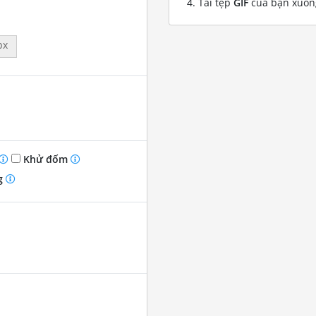
Tải tệp
GIF
của bạn xuốn
px
Khử đốm
g