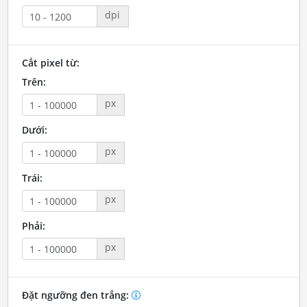
dpi
Cắt pixel từ:
Trên:
px
Dưới:
px
Trái:
px
Phải:
px
Đặt ngưỡng đen trắng: