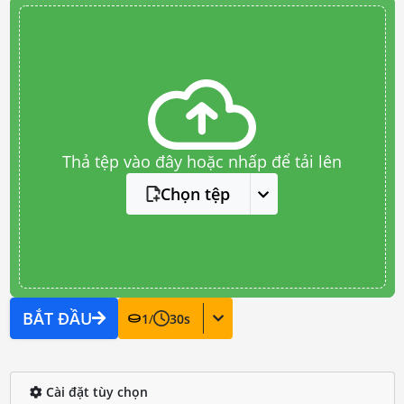
Thả tệp vào đây hoặc nhấp để tải lên
Chọn tệp
BẮT ĐẦU
1
/
30
s
Cài đặt tùy chọn