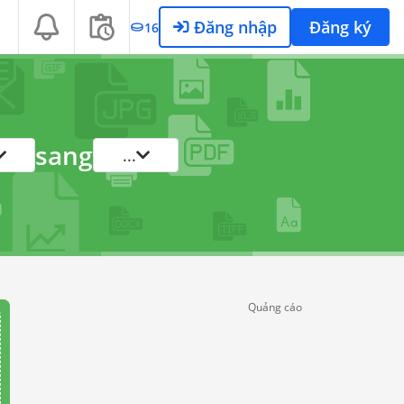
Đăng nhập
Đăng ký
16
sang
...
Quảng cáo