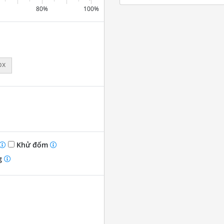
80%
100%
px
Khử đốm
g