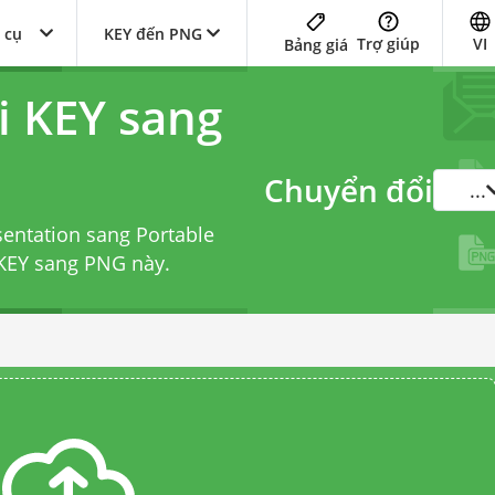
 cụ
KEY đến PNG
Trợ giúp
VI
Bảng giá
i KEY sang
Chuyển đổi
...
entation sang Portable
 KEY sang PNG
này.