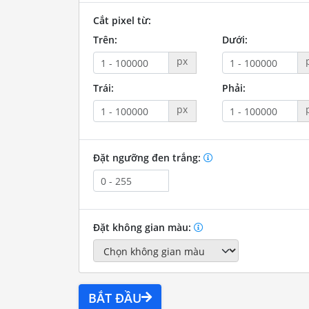
Cắt pixel từ:
Trên:
Dưới:
px
Trái:
Phải:
px
Đặt ngưỡng đen trắng:
Đặt không gian màu:
BẮT ĐẦU