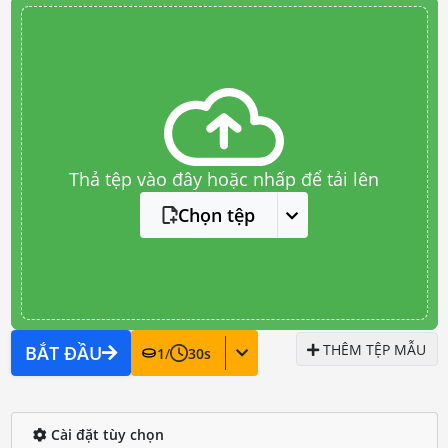
Thả tệp vào đây hoặc nhấp để tải lên
Chọn tệp
THÊM TỆP MẪU
BẮT ĐẦU
1
/
30
s
Cài đặt tùy chọn