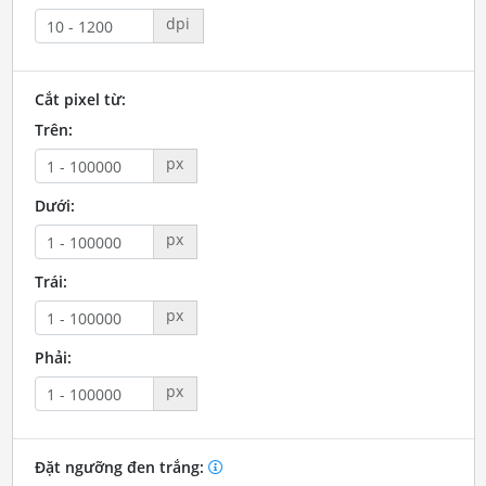
dpi
Cắt pixel từ:
Trên:
px
Dưới:
px
Trái:
px
Phải:
px
Đặt ngưỡng đen trắng: