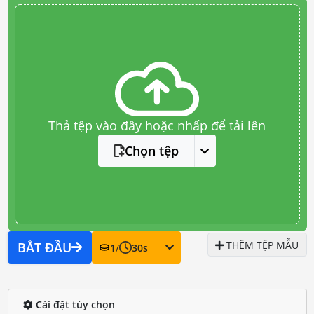
Thả tệp vào đây hoặc nhấp để tải lên
Chọn tệp
THÊM TỆP MẪU
BẮT ĐẦU
1
/
30
s
Cài đặt tùy chọn