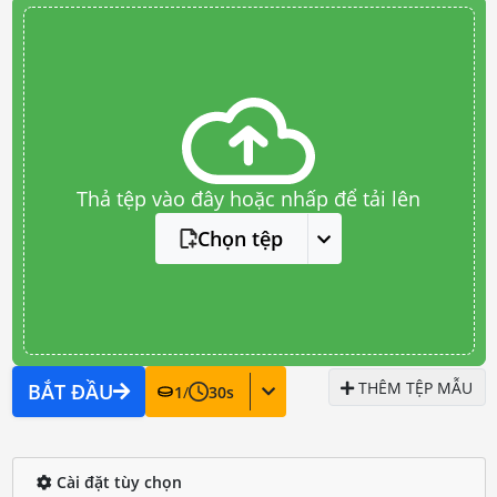
Thả tệp vào đây hoặc nhấp để tải lên
Chọn tệp
THÊM TỆP MẪU
BẮT ĐẦU
1
/
30
s
Cài đặt tùy chọn