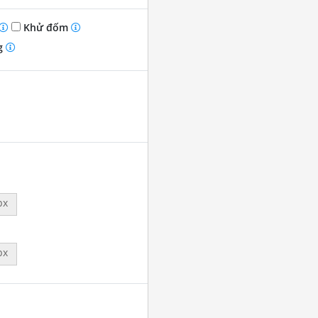
Khử đốm
g
px
px