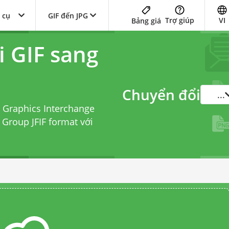
 cụ
GIF đến JPG
Trợ giúp
VI
Bảng giá
i GIF sang
Chuyển đổi
...
 Graphics Interchange
 Group JFIF format với