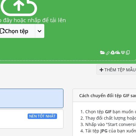
o đây hoặc nhấp để tải lên
Chọn tệp
THÊM TỆP MẪU
Cách chuyển đổi tệp GIF sa
Chọn tệp
GIF
bạn muốn c
NÉN TỐT NHẤT
Thay đổi chất lượng hoặc
Nhấp vào "Start convers
Tải tệp
JPG
của bạn xuố