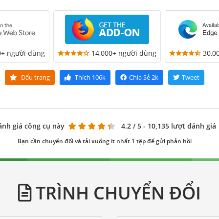
0+ người dùng
14,000+ người dùng
30,0
Dấu trang
Thích
106k
Chia Sẻ
2k
Tweet
ánh giá công cụ này
4.2
/ 5 - 10,135 lượt đánh giá
Bạn cần chuyển đổi và tải xuống ít nhất 1 tệp để gửi phản hồi
TRÌNH CHUYỂN ĐỔI