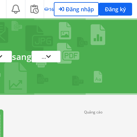
Đăng nhập
Đăng ký
16
sang
...
Quảng cáo